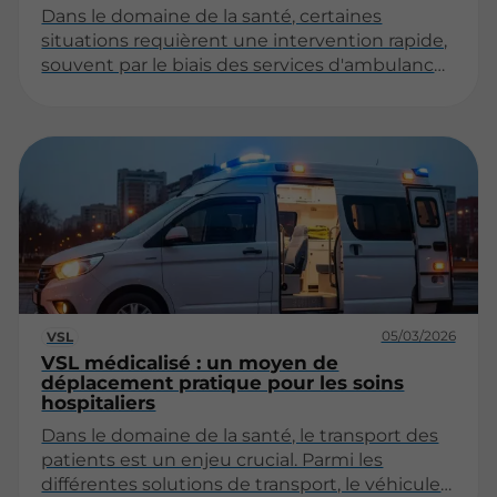
Dans le domaine de la santé, certaines
situations requièrent une intervention rapide,
souvent par le biais des services d'ambulance.
Ces urgences peuvent varier en nature et en
gravité, mais elles partagent toutes un besoin
urgent de soins médicaux. Cet article explore
cinq types de situations qui justifient l'appel à
une ambulance.
05/03/2026
VSL
VSL médicalisé : un moyen de
déplacement pratique pour les soins
hospitaliers
Dans le domaine de la santé, le transport des
patients est un enjeu crucial. Parmi les
différentes solutions de transport, le véhicule