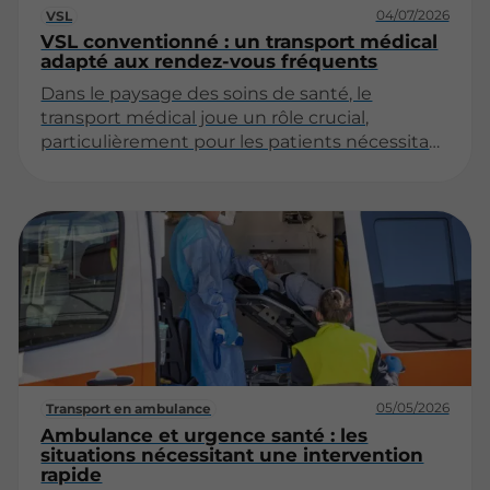
04/07/2026
VSL
VSL conventionné : un transport médical
adapté aux rendez-vous fréquents
Dans le paysage des soins de santé, le
transport médical joue un rôle crucial,
particulièrement pour les patients nécessitant
des déplacements réguliers pour des
consultations ou des traitements. Le VSL
(Véhicule Sanitaire Léger) conventionné
émerge comme une solution adaptée à ces
besoins spécifiques. Cet article explore les
différents aspects du VSL conventionné, son
fonctionnement, ses avantages, ainsi que les
conditions d'accès.
05/05/2026
Transport en ambulance
Ambulance et urgence santé : les
situations nécessitant une intervention
rapide