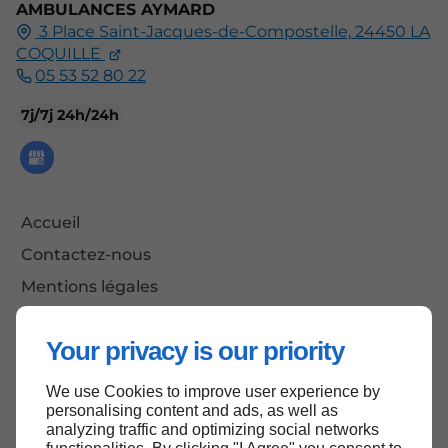
AMBULANCES AYMARD
3 Place Saint-Jacques-de-Compostelle,
24450
LA
COQUILLE
05 53 52 80 22
7j/7j 24h/24h
Accueil
Contactez-nous
Mentions légales
Plan du site
Your privacy is our priority
We use Cookies to improve user experience by
Haut de page
personalising content and ads, as well as
analyzing traffic and optimizing social networks