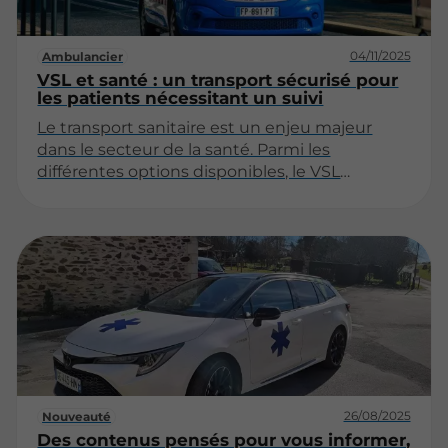
transport.
04/11/2025
Ambulancier
VSL et santé : un transport sécurisé pour
les patients nécessitant un suivi
Le transport sanitaire est un enjeu majeur
dans le secteur de la santé. Parmi les
différentes options disponibles, le VSL
(Véhicule Sanitaire Léger) se distingue par sa
capacité à offrir un service adapté aux patients
nécessitant un suivi médical. Cet article
explore les divers aspects du VSL et son
importance dans le cadre des soins de santé.
26/08/2025
Nouveauté
Des contenus pensés pour vous informer,