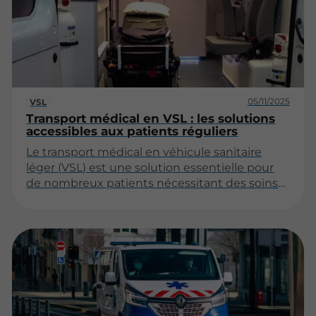
d'explorer ces options, en abordant les types
de services d'ambulance, les critères de choix
et les démarches à suivre en cas d'urgence.
05/11/2025
VSL
Transport médical en VSL : les solutions
accessibles aux patients réguliers
Le transport médical en véhicule sanitaire
léger (VSL) est une solution essentielle pour
de nombreux patients nécessitant des soins
réguliers. Que ce soit pour des consultations
médicales, des séances de rééducation ou des
traitements spécifiques, le VSL offre une
alternative à la fois pratique et adaptée. Cet
article explore les différentes solutions
accessibles aux patients réguliers, en
abordant les enjeux liés à l’organisation, aux
coûts et aux avantages de ce mode de