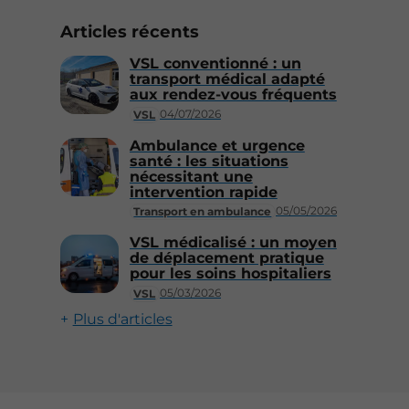
Articles récents
VSL conventionné : un
transport médical adapté
aux rendez-vous fréquents
04/07/2026
VSL
Ambulance et urgence
santé : les situations
nécessitant une
intervention rapide
05/05/2026
Transport en ambulance
VSL médicalisé : un moyen
de déplacement pratique
pour les soins hospitaliers
05/03/2026
VSL
Plus d'articles