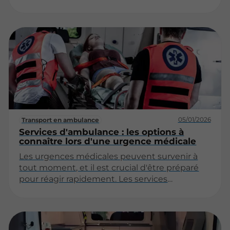
de santé léger (VSL) médicalisé se distingue
par sa praticité et son efficacité. Cet article se
penche sur les multiples facettes de cette
alternative, ses avantages, son
fonctionnement, ainsi que son impact sur le
système de santé.
05/01/2026
Transport en ambulance
Services d'ambulance : les options à
connaître lors d'une urgence médicale
Les urgences médicales peuvent survenir à
tout moment, et il est crucial d'être préparé
pour réagir rapidement. Les services
d'ambulance sont un élément essentiel de la
réponse aux urgences, mais il est important
de comprendre les différentes options qui
s'offrent à vous. Cet article a pour objectif