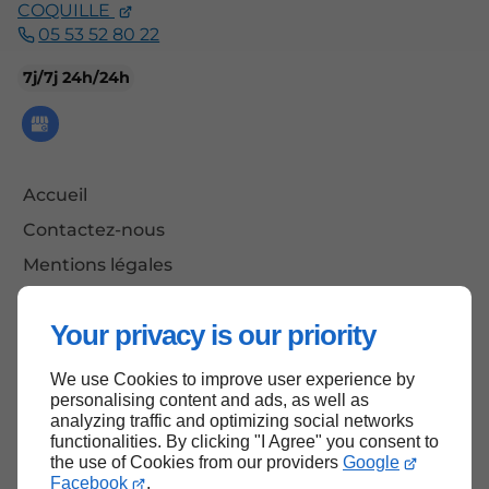
COQUILLE
05 53 52 80 22
7j/7j 24h/24h
Accueil
Contactez-nous
Mentions légales
Plan du site
Your privacy is our priority
We use Cookies to improve user experience by
Haut de page
personalising content and ads, as well as
analyzing traffic and optimizing social networks
functionalities. By clicking "I Agree" you consent to
the use of Cookies from our providers
Google
Facebook
.