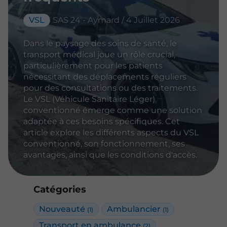
VSL
SAS 24 - Aymard / 4 Juillet 2026
Dans le paysage des soins de santé, le
transport médical joue un rôle crucial,
particulièrement pour les patients
nécessitant des déplacements réguliers
pour des consultations ou des traitements.
Le VSL (Véhicule Sanitaire Léger)
conventionné émerge comme une solution
adaptée à ces besoins spécifiques. Cet
article explore les différents aspects du VSL
conventionné, son fonctionnement, ses
avantages, ainsi que les conditions d'accès.
Catégories
Nouveauté
Ambulancier
(1)
(1)
Transport en ambulance
(2)