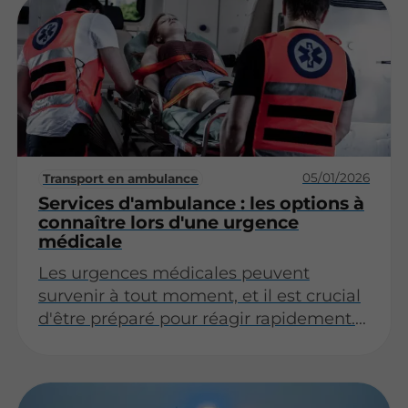
traitements spécifiques, le VSL offre une
alternative à la fois pratique et adaptée.
Cet article explore les différentes
solutions accessibles aux patients
réguliers, en abordant les enjeux liés à
l’organisation, aux coûts et aux
avantages de ce mode de transport.
05/01/2026
Transport en ambulance
Services d'ambulance : les options à
connaître lors d'une urgence
médicale
Les urgences médicales peuvent
survenir à tout moment, et il est crucial
d'être préparé pour réagir rapidement.
Les services d'ambulance sont un
élément essentiel de la réponse aux
urgences, mais il est important de