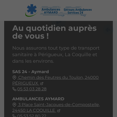
DISPONIBILITÉ 24H/24 ET 7J/7
Au quotidien auprès
de vous !
Nous assurons tout type de transport
sanitaire à Périgueux, La Coquille et
dans les environs.
SAS 24 - Aymard
Chemin des Feutres du Toulon,
24000
PÉRIGUEUX
05 53 03 28 28
AMBULANCES AYMARD
3 Place Saint-Jacques-de-Compostelle,
24450
LA COQUILLE
05 53 52 80 22