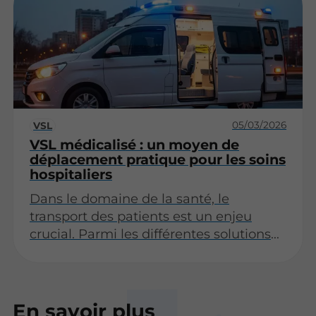
comprendre les différentes options qui
s'offrent à vous. Cet article a pour
objectif d'explorer ces options, en
abordant les types de services
d'ambulance, les critères de choix et les
démarches à suivre en cas d'urgence.
05/03/2026
VSL
VSL médicalisé : un moyen de
déplacement pratique pour les soins
hospitaliers
Dans le domaine de la santé, le
transport des patients est un enjeu
crucial. Parmi les différentes solutions
de transport, le véhicule de santé léger
(VSL) médicalisé se distingue par sa
praticité et son efficacité. Cet article se
penche sur les multiples facettes de
En savoir plus