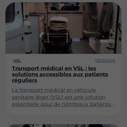
offrir un service adapté aux patients
nécessitant un suivi médical. Cet article
explore les divers aspects du VSL et son
importance dans le cadre des soins de
santé.
05/11/2025
VSL
Transport médical en VSL : les
solutions accessibles aux patients
réguliers
Le transport médical en véhicule
sanitaire léger (VSL) est une solution
essentielle pour de nombreux patients
nécessitant des soins réguliers. Que ce
soit pour des consultations médicales,
des séances de rééducation ou des