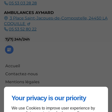
05 53 03 28 28
AMBULANCES AYMARD
3 Place Saint-Jacques-de-Compostelle,
24450
LA
COQUILLE
05 53 52 80 22
7j/7j 24h/24h
Accueil
Contactez-nous
Mentions légales
Plan du site
Your privacy is our priority
We use Cookies to improve user experience by
Haut de page